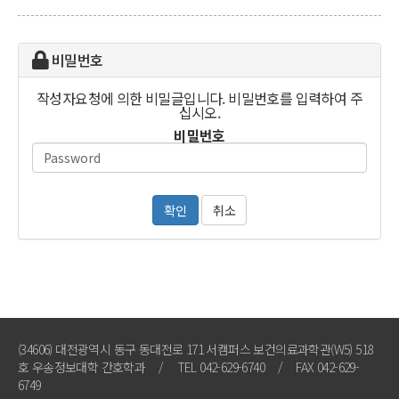
비밀번호
작성자요청에 의한 비밀글입니다. 비밀번호를 입력하여 주
십시오.
비밀번호
확인
취소
(34606) 대전광역시 동구 동대전로 171 서캠퍼스 보건의료과학관(W5) 518
호 우송정보대학 간호학과
/
TEL 042-629-6740
/
FAX 042-629-
6749